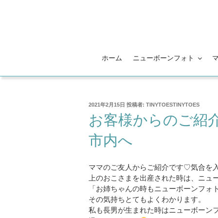
コ
ン
テ
ン
ツ
ホーム
ニューボーンフォト
へ
ス
キ
ッ
投
2021年2月15日
投稿者:
TINYTOESTINYTOES
プ
稿
お客様からのご紹
日:
市内へ
ママのご友人からご紹介です♡気合を
上のおこさまを出産された時は、ニュ
「お姉ちゃんの時もニューボーンフォ
その気持ちとてもよくわかります。
私も長男が生まれた時はニューボーン