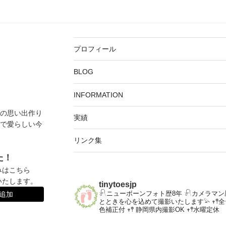
プロフィール
BLOG
INFORMATION
の思い出作り
実績
で愛らしい今
リンク集
た！
みはこちら
いたします。
tinytoesjp
𓍯ニューボーンフォト歴8年
𓍯カメラマン
達追加
とときを心を込めて撮影いたします𓅫
𖥧
色補正付
𖥧𖤣 静岡県内撮影OK
𖥧𖤣水曜定休