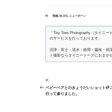
カ
実績
,
BLOG
,
ニューボーン
テ
ゴ
リ
ー
「Tiny Toes Photogra
のサービスを行っております。
沼津・富士・清水・静岡・藤枝・焼
ト撮影ならタイニートーズにおまか
投
前
過
稿
去
ベビーベアとのきょうだいショット
ナ
の
行って参りました。
投
ビ
稿
ゲ