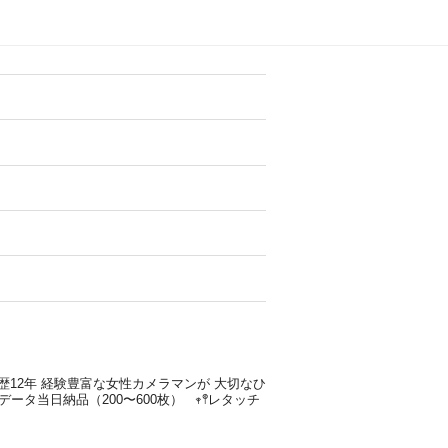
歴12年
経験豊富な女性カメラマンが
大切なひ
全データ当日納品（200〜600枚）
𖥧𖤣レタッチ