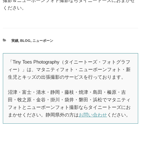
撮影＆ニューボーンフォト撮影ならタイニートーズにおまかせ
ください。
カ
実績
,
BLOG
,
ニューボーン
テ
ゴ
リ
「Tiny Toes Photography（タイニートーズ・フォトグラフ
ー
ィー）」は、マタニティフォト・ニューボーンフォト・新
生児とキッズの出張撮影のサービスを行っております。
沼津・富士・清水・静岡・藤枝・焼津・島田・榛原・吉
田・牧之原・金谷・掛川・袋井・磐田・浜松でマタニティ
フォトとニューボーンフォト撮影ならタイニートーズにお
まかせください。静岡県外の方は
お問い合わせ
ください。