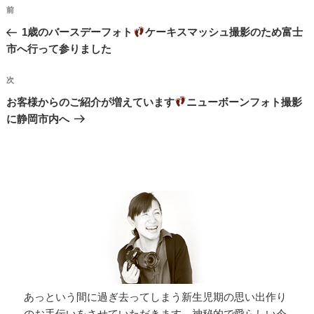
投
過
前
稿
去
1歳のバースデーフォト
ケーキスマッシュ撮影のため富士
ナ
の
市へ行って参りました
投
ビ
稿
次
次
ゲ
の
お客様からのご紹介が増えています
ニューボーンフォト撮影
ー
投
に静岡市内へ
シ
稿
ョ
ン
あっという間に過ぎ去ってしまう新生児期の思い出作り
のお手伝いをさせていただきます。神秘的で愛らしい今