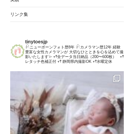
リンク集
tinytoesjp
𓍯ニューボーンフォト歴8年
𓍯カメラマン歴12年
経験
豊富な女性カメラマンが
大切なひとときを心を込めて撮
影いたします𓅫
𖥧𖤣全データ当日納品（200〜600枚）
𖥧𖤣
レタッチ色補正付
𖥧𖤣 静岡県内撮影OK
𖥧𖤣水曜定休