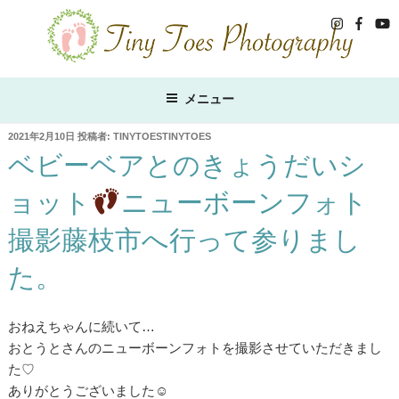
コ
ン
テ
ン
ツ
メニュー
へ
ス
投
2021年2月10日
投稿者:
TINYTOESTINYTOES
稿
ベビーベアとのきょうだいシ
キ
日:
ッ
ョット
ニューボーンフォト
プ
撮影藤枝市へ行って参りまし
た。
おねえちゃんに続いて…
おとうとさんのニューボーンフォトを撮影させていただきまし
た♡
ありがとうございました☺︎