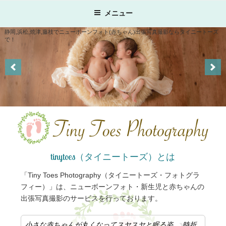
コ
メニュー
ン
テ
静岡,浜松,焼津,藤枝でニューボーンフォト(赤ちゃん)出張写真撮影ならタイニートーズ
で！
ン
ツ
へ
ス
キ
ッ
プ
tinytoes（タイニートーズ）とは
「Tiny Toes Photography（タイニートーズ・フォトグラ
フィー）」は、ニューボーンフォト・新生児と赤ちゃんの
出張写真撮影のサービスを行っております。
小さな赤ちゃんが丸くなってスヤスヤと眠る姿、 時折