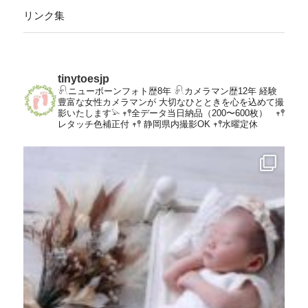
リンク集
tinytoesjp
𓍯ニューボーンフォト歴8年
𓍯カメラマン歴12年
経験
豊富な女性カメラマンが
大切なひとときを心を込めて撮
影いたします𓅫
𖥧𖤣全データ当日納品（200〜600枚）
𖥧𖤣
レタッチ色補正付
𖥧𖤣 静岡県内撮影OK
𖥧𖤣水曜定休