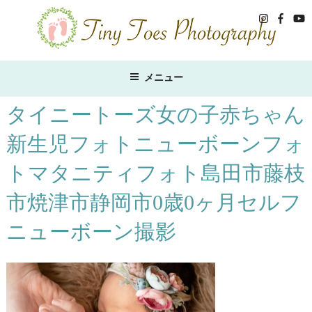
コ
ン
テ
ン
ツ
メニュー
へ
ス
タイニートーズ女の子赤ちゃん
キ
新生児フォトニューボーンフォ
ッ
プ
トマタニティフォト島田市藤枝
市焼津市静岡市0歳0ヶ月セルフ
ニューボーン撮影