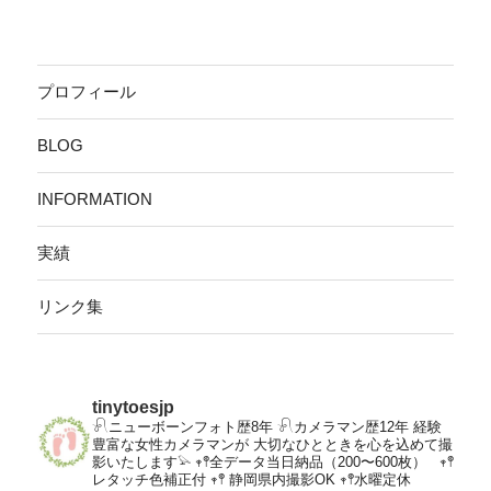
プロフィール
BLOG
INFORMATION
実績
リンク集
tinytoesjp
𓍯ニューボーンフォト歴8年
𓍯カメラマン歴12年
経験
豊富な女性カメラマンが
大切なひとときを心を込めて撮
影いたします𓅫
𖥧𖤣全データ当日納品（200〜600枚）
𖥧𖤣
レタッチ色補正付
𖥧𖤣 静岡県内撮影OK
𖥧𖤣水曜定休