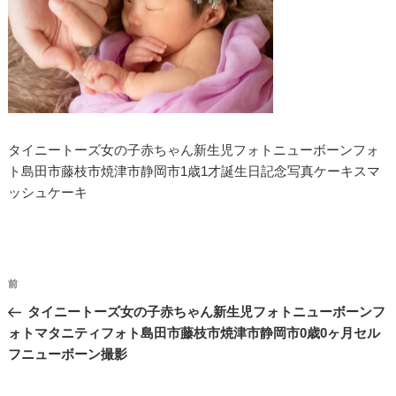
タイニートーズ女の子赤ちゃん新生児フォトニューボーンフォ
ト島田市藤枝市焼津市静岡市1歳1才誕生日記念写真ケーキスマ
ッシュケーキ
投
過
前
稿
去
タイニートーズ女の子赤ちゃん新生児フォトニューボーンフ
ナ
の
ォトマタニティフォト島田市藤枝市焼津市静岡市0歳0ヶ月セル
投
ビ
フニューボーン撮影
稿
ゲ