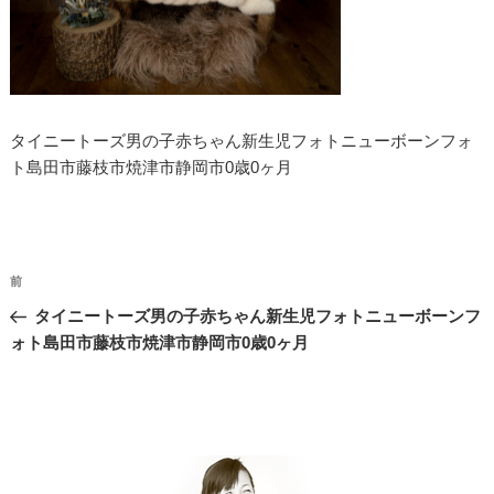
タイニートーズ男の子赤ちゃん新生児フォトニューボーンフォ
ト島田市藤枝市焼津市静岡市0歳0ヶ月
投
過
前
稿
去
タイニートーズ男の子赤ちゃん新生児フォトニューボーンフ
ナ
の
ォト島田市藤枝市焼津市静岡市0歳0ヶ月
投
ビ
稿
ゲ
ー
シ