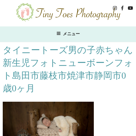
コ
ン
テ
ン
ツ
メニュー
へ
ス
タイニートーズ男の子赤ちゃん
キ
新生児フォトニューボーンフォ
ッ
プ
ト島田市藤枝市焼津市静岡市0
歳0ヶ月