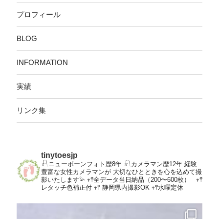
プロフィール
BLOG
INFORMATION
実績
リンク集
tinytoesjp
𓍯ニューボーンフォト歴8年
𓍯カメラマン歴12年
経験
豊富な女性カメラマンが
大切なひとときを心を込めて撮
影いたします𓅫
𖥧𖤣全データ当日納品（200〜600枚）
𖥧𖤣
レタッチ色補正付
𖥧𖤣 静岡県内撮影OK
𖥧𖤣水曜定休