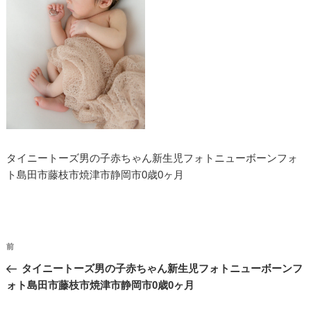
タイニートーズ男の子赤ちゃん新生児フォトニューボーンフォ
ト島田市藤枝市焼津市静岡市0歳0ヶ月
投
過
前
稿
去
タイニートーズ男の子赤ちゃん新生児フォトニューボーンフ
ナ
の
ォト島田市藤枝市焼津市静岡市0歳0ヶ月
投
ビ