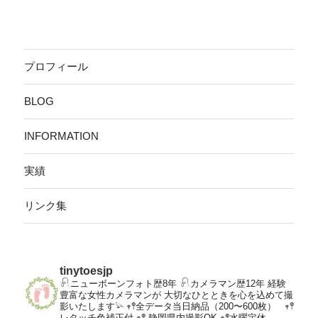
プロフィール
BLOG
INFORMATION
実績
リンク集
tinytoesjp
𓍯ニューボーンフォト歴8年
𓍯カメラマン歴12年
経験
豊富な女性カメラマンが
大切なひとときを心を込めて撮
影いたします𓅫
𖥧𖤣全データ当日納品（200〜600枚）
𖥧𖤣
レタッチ色補正付
𖥧𖤣 静岡県内撮影OK
𖥧𖤣水曜定休