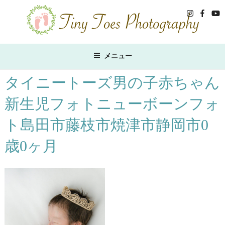
コ
ン
テ
ン
ツ
メニュー
へ
ス
タイニートーズ男の子赤ちゃん
キ
新生児フォトニューボーンフォ
ッ
プ
ト島田市藤枝市焼津市静岡市0
歳0ヶ月