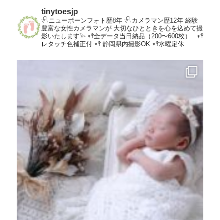
tinytoesjp
𓍯ニューボーンフォト歴8年
𓍯カメラマン歴12年
経験
豊富な女性カメラマンが
大切なひとときを心を込めて撮
影いたします𓅫
𖥧𖤣全データ当日納品（200〜600枚）
𖥧𖤣
レタッチ色補正付
𖥧𖤣 静岡県内撮影OK
𖥧𖤣水曜定休