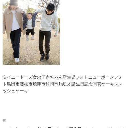
タイニートーズ女の子赤ちゃん新生児フォトニューボーンフォ
ト島田市藤枝市焼津市静岡市1歳1才誕生日記念写真ケーキスマ
ッシュケーキ
投
過
前
稿
去