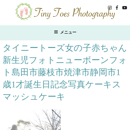
コ
ン
テ
ン
ツ
メニュー
へ
ス
タイニートーズ女の子赤ちゃん
キ
新生児フォトニューボーンフォ
ッ
プ
ト島田市藤枝市焼津市静岡市1
歳1才誕生日記念写真ケーキス
マッシュケーキ