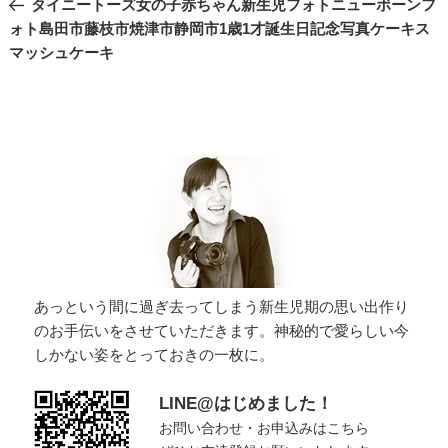
タイニートーズ女の子赤ちゃん新生児フォトニューボーンフ
ナ
の
ォト島田市藤枝市焼津市静岡市1歳1才誕生日記念写真ケーキス
投
ビ
マッシュケーキ
稿
ゲ
ー
シ
ョ
ン
あっという間に過ぎ去ってしまう新生児期の思い出作り
のお手伝いをさせていただきます。神秘的で愛らしい今
しかない姿をとっておきの一枚に。
LINE@はじめました！
お問い合わせ・お申込みはこちら