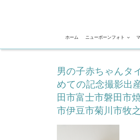
コ
ン
テ
ン
ツ
ホーム
ニューボーンフォト
へ
ス
キ
ッ
男の子赤ちゃんタ
プ
めての記念撮影出産
田市富士市磐田市
市伊豆市菊川市牧