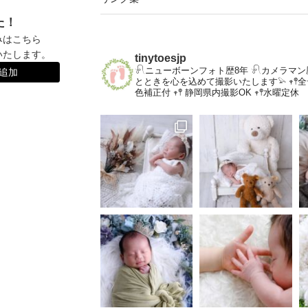
た！
みはこちら
いたします。
tinytoesjp
𓍯ニューボーンフォト歴8年
𓍯カメラマン
達追加
とときを心を込めて撮影いたします𓅫
𖥧
色補正付
𖥧𖤣 静岡県内撮影OK
𖥧𖤣水曜定休