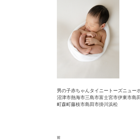
男の子赤ちゃんタイニートーズニュー
沼津市熱海市三島市富士宮市伊東市島
町森町藤枝市島田市掛川浜松
投
前
過