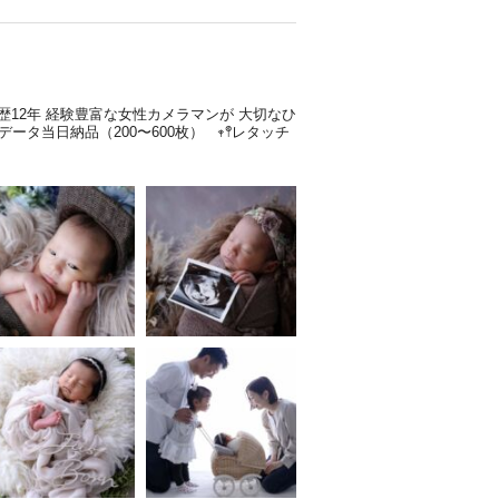
歴12年
経験豊富な女性カメラマンが
大切なひ
全データ当日納品（200〜600枚）
𖥧𖤣レタッチ