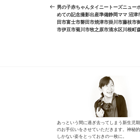
稿
去
男の子赤ちゃんタイニートーズニュー
ナ
の
めての記念撮影出産準備静岡ママ 沼津
投
ビ
田市富士市磐田市焼津市掛川市藤枝市
稿
市伊豆市菊川市牧之原市清水区川根町
ゲ
ー
シ
ョ
ン
あっという間に過ぎ去ってしまう新生児期
のお手伝いをさせていただきます。神秘的
しかない姿をとっておきの一枚に。