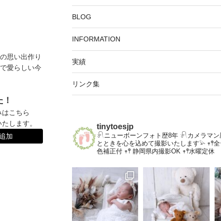
BLOG
INFORMATION
の思い出作り
実績
で愛らしい今
リンク集
た！
みはこちら
いたします。
tinytoesjp
𓍯ニューボーンフォト歴8年
𓍯カメラマン
達追加
とときを心を込めて撮影いたします𓅫
𖥧
色補正付
𖥧𖤣 静岡県内撮影OK
𖥧𖤣水曜定休