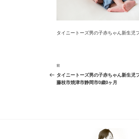
タイニートーズ男の子赤ちゃん新生児フ
投
前
過
稿
去
タイニートーズ男の子赤ちゃん新生児
ナ
の
藤枝市焼津市静岡市0歳0ヶ月
投
ビ
稿
ゲ
ー
シ
ョ
ン