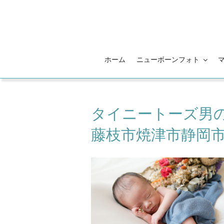
コ
ン
テ
ン
ツ
ホーム
ニューボーンフォト
へ
ス
キ
ッ
タイニートーズ男
プ
藤枝市焼津市静岡市