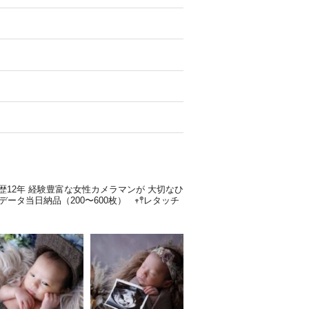
歴12年
経験豊富な女性カメラマンが
大切なひ
全データ当日納品（200〜600枚）
𖥧𖤣レタッチ