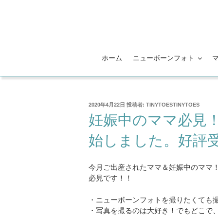
コ
ン
テ
ン
ツ
ホーム
ニューボーンフォト
へ
ス
キ
ッ
投
2020年4月22日
投稿者:
TINYTOESTINYTOES
プ
稿
妊娠中のママ必見
日:
始しました。好評
今月ご出産されたママ＆妊娠中のママ
必見です！！
・ニューボーンフォトを撮りたくても
・写真を撮るのは大好き！でもどこで