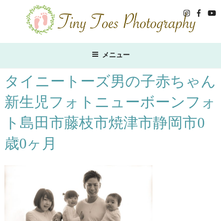
コ
ン
テ
ン
ツ
メニュー
へ
ス
タイニートーズ男の子赤ちゃん
キ
新生児フォトニューボーンフォ
ッ
プ
ト島田市藤枝市焼津市静岡市0
歳0ヶ月