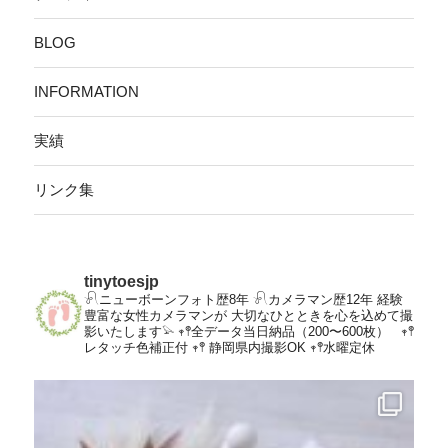
BLOG
INFORMATION
実績
リンク集
tinytoesjp
𓍯ニューボーンフォト歴8年
𓍯カメラマン歴12年
経験
豊富な女性カメラマンが
大切なひとときを心を込めて撮
影いたします𓅫
𖥧𖤣全データ当日納品（200〜600枚）
𖥧𖤣
レタッチ色補正付
𖥧𖤣 静岡県内撮影OK
𖥧𖤣水曜定休