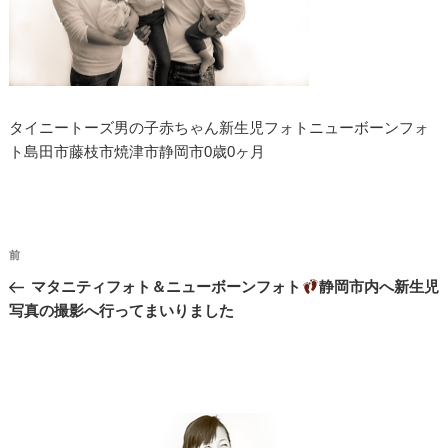
タイニートーズ男の子赤ちゃん新生児フォトニューボーンフォ
ト島田市藤枝市焼津市静岡市0歳0ヶ月
投
過
前
稿
去
マタニティフォト＆ニューボーンフォト
静岡市内へ新生児
ナ
の
写真の撮影へ行ってまいりました
投
ビ
稿
ゲ
ー
シ