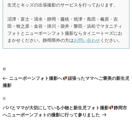
生児とキッズの出張撮影のサービスを行っております。
沼津・富士・清水・静岡・藤枝・焼津・島田・榛原・吉
田・牧之原・金谷・掛川・袋井・磐田・浜松でマタニティ
フォトとニューボーンフォト撮影ならタイニートーズにお
まかせください。静岡県外の方は
お問い合わせ
ください。
投
過
前
稿
去
ニューボーンフォト撮影へ
頑張ったママへご褒美の新生児
ナ
の
撮影
投
ビ
稿
次
次
ゲ
の
パパとママが大切にしている小物と新生児フォト撮影
静岡市
ー
投
へニューボーンフォトの撮影に行って参りました
シ
稿
ョ