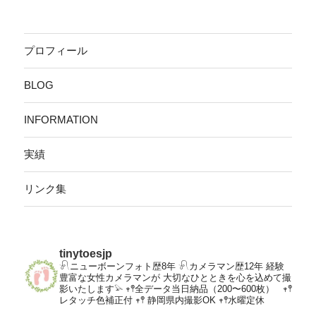
プロフィール
BLOG
INFORMATION
実績
リンク集
tinytoesjp
𓍯ニューボーンフォト歴8年
𓍯カメラマン歴12年
経験
豊富な女性カメラマンが
大切なひとときを心を込めて撮
影いたします𓅫
𖥧𖤣全データ当日納品（200〜600枚）
𖥧𖤣
レタッチ色補正付
𖥧𖤣 静岡県内撮影OK
𖥧𖤣水曜定休