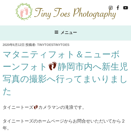
コ
ン
テ
ン
ツ
メニュー
へ
ス
投
2020年6月12日
投稿者:
TINYTOESTINYTOES
稿
マタニティフォト＆ニューボ
キ
日:
ッ
ーンフォト
静岡市内へ新生児
プ
写真の撮影へ行ってまいりまし
た
タイニートーズ
カメラマンの滝浪です。
タイニートーズのホームページからお問合せいただいてから２
年。