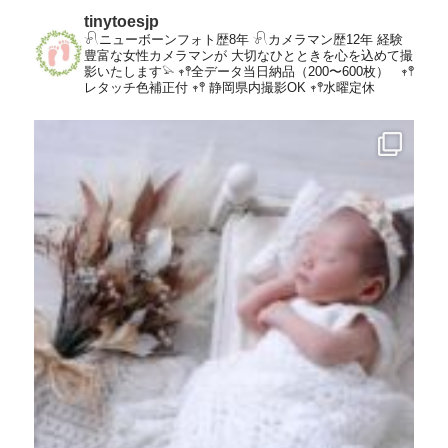
tinytoesjp
𓍯ニューボーンフォト歴8年
𓍯カメラマン歴12年
経験
豊富な女性カメラマンが
大切なひとときを心を込めて撮
影いたします𓅫
𖥧𖤣全データ当日納品（200〜600枚）
𖥧𖤣
レタッチ色補正付
𖥧𖤣 静岡県内撮影OK
𖥧𖤣水曜定休