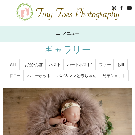
コ
ン
テ
ン
ツ
メニュー
へ
ス
ギャラリー
キ
ッ
ALL
はだかんぼ
ネスト
ハートネスト1
ファー
お皿
プ
ドロー
ハニーポット
パパ＆ママと赤ちゃん
兄弟ショット