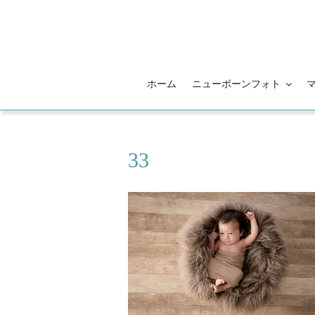
コ
ン
テ
ン
ツ
ホーム
ニューボーンフォト
へ
ス
キ
ッ
33
プ