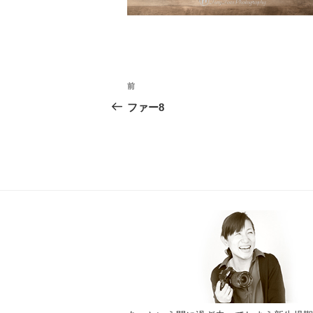
投
前
過
稿
去
ファー8
ナ
の
投
ビ
稿
ゲ
ー
シ
ョ
ン