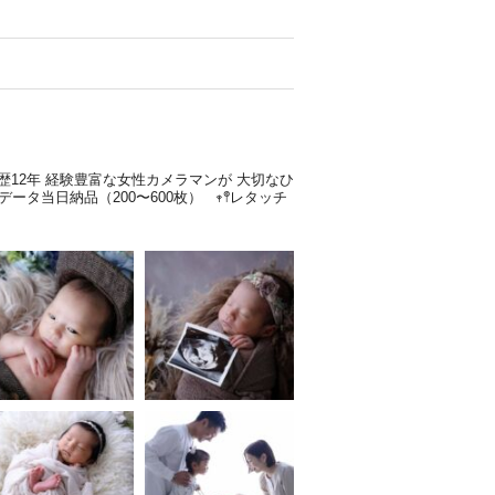
歴12年
経験豊富な女性カメラマンが
大切なひ
全データ当日納品（200〜600枚）
𖥧𖤣レタッチ