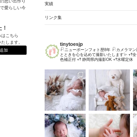
の思い出作り
実績
で愛らしい今
リンク集
た！
みはこちら
いたします。
tinytoesjp
𓍯ニューボーンフォト歴8年
𓍯カメラマン
達追加
とときを心を込めて撮影いたします𓅫
𖥧
色補正付
𖥧𖤣 静岡県内撮影OK
𖥧𖤣水曜定休