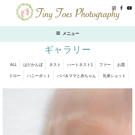
コ
ン
テ
ン
ツ
メニュー
へ
ス
ギャラリー
キ
ッ
ALL
はだかんぼ
ネスト
ハートネスト1
ファー
お皿
プ
ドロー
ハニーポット
パパ＆ママと赤ちゃん
兄弟ショット