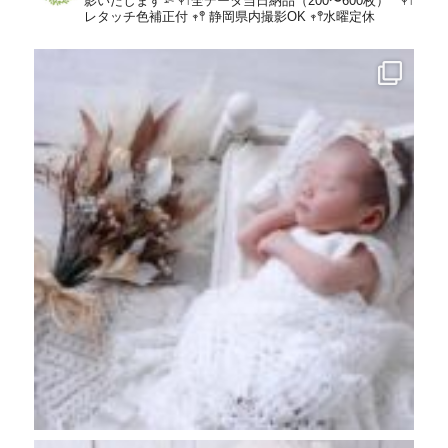
影いたします𓅫
𖥧𖤣全データ当日納品（200〜600枚）
𖥧𖤣
レタッチ色補正付
𖥧𖤣 静岡県内撮影OK
𖥧𖤣水曜定休