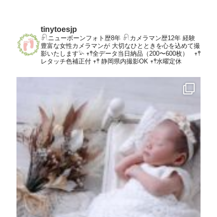
tinytoesjp
𓍯ニューボーンフォト歴8年
𓍯カメラマン歴12年
経験
豊富な女性カメラマンが
大切なひとときを心を込めて撮
影いたします𓅫
𖥧𖤣全データ当日納品（200〜600枚）
𖥧𖤣
レタッチ色補正付
𖥧𖤣 静岡県内撮影OK
𖥧𖤣水曜定休