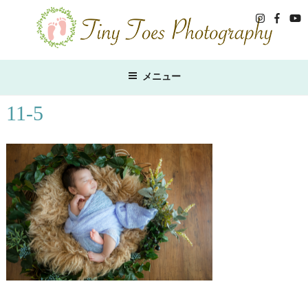
コ
ン
テ
ン
ツ
メニュー
へ
ス
11-5
キ
ッ
プ