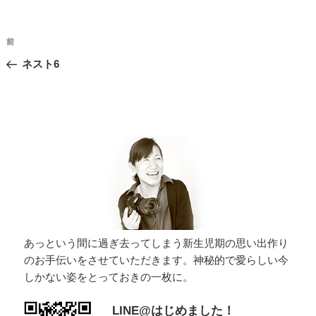
投
過
前
稿
去
ネスト6
ナ
の
投
ビ
稿
ゲ
ー
シ
ョ
ン
あっという間に過ぎ去ってしまう新生児期の思い出作り
のお手伝いをさせていただきます。神秘的で愛らしい今
しかない姿をとっておきの一枚に。
LINE@はじめました！