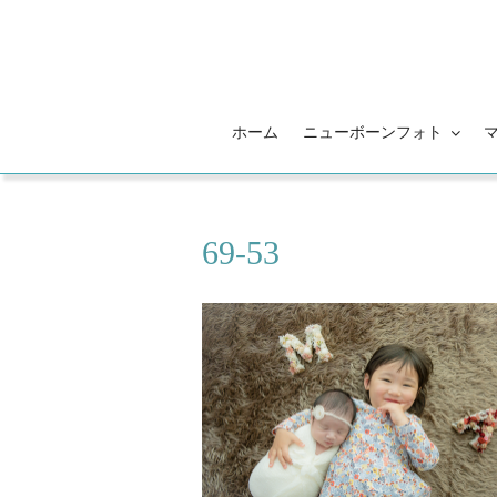
コ
ン
テ
ン
ツ
ホーム
ニューボーンフォト
へ
ス
キ
ッ
69-53
プ