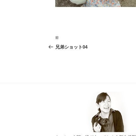
投
前
過
稿
去
兄弟ショット04
ナ
の
投
ビ
稿
ゲ
ー
シ
ョ
ン