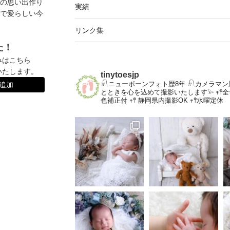
の思い出作り
実績
で愛らしい今
リンク集
た！
みはこちら
いたします。
tinytoesjp
𓍯ニューボーンフォト歴8年
𓍯カメラマン
達追加
とときを心を込めて撮影いたします𓅫
𖥧
色補正付
𖥧𖤣 静岡県内撮影OK
𖥧𖤣水曜定休