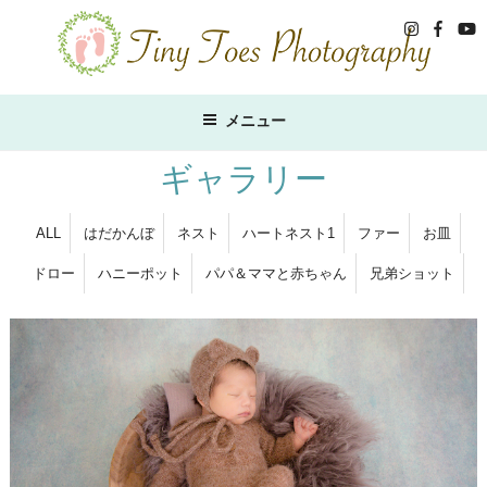
コ
ン
テ
ン
ツ
メニュー
へ
ス
ギャラリー
キ
ッ
ALL
はだかんぼ
ネスト
ハートネスト1
ファー
お皿
プ
ドロー
ハニーポット
パパ＆ママと赤ちゃん
兄弟ショット