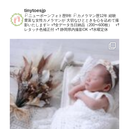
tinytoesjp
𓍯ニューボーンフォト歴8年
𓍯カメラマン歴12年
経験
豊富な女性カメラマンが
大切なひとときを心を込めて撮
影いたします𓅫
𖥧𖤣全データ当日納品（200〜600枚）
𖥧𖤣
レタッチ色補正付
𖥧𖤣 静岡県内撮影OK
𖥧𖤣水曜定休