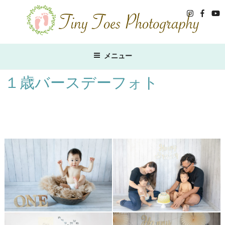
コ
ン
テ
ン
ツ
メニュー
へ
ス
１歳バースデーフォト
キ
ッ
プ