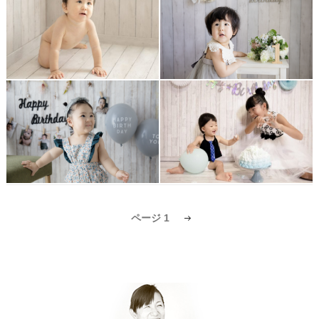
投
ページ
1
次
の
稿
ペ
ー
ナ
ジ
ビ
ゲ