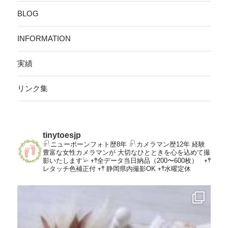
BLOG
INFORMATION
実績
リンク集
tinytoesjp
𓍯ニューボーンフォト歴8年
𓍯カメラマン歴12年
経験
豊富な女性カメラマンが
大切なひとときを心を込めて撮
影いたします𓅫
𖥧𖤣全データ当日納品（200〜600枚）
𖥧𖤣
レタッチ色補正付
𖥧𖤣 静岡県内撮影OK
𖥧𖤣水曜定休