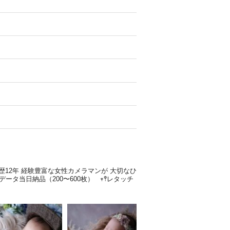
歴12年
経験豊富な女性カメラマンが
大切なひ
全データ当日納品（200〜600枚）
𖥧𖤣レタッチ