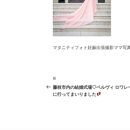
マタニティフォト妊娠出張撮影ママ写
投
前
過
稿
去
藤枝市内の結婚式場♡ベルヴィ ロワレ
ナ
の
に行ってまいりました
投
ビ
稿
ゲ
ー
シ