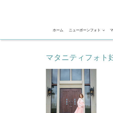
コ
ン
テ
ン
ツ
ホーム
ニューボーンフォト
へ
ス
キ
ッ
マタニティフォト
プ