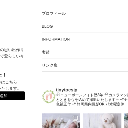
プロフィール
BLOG
INFORMATION
の思い出作り
実績
で愛らしい今
リンク集
た！
みはこちら
いたします。
tinytoesjp
𓍯ニューボーンフォト歴8年
𓍯カメラマン
達追加
とときを心を込めて撮影いたします𓅫
𖥧
色補正付
𖥧𖤣 静岡県内撮影OK
𖥧𖤣水曜定休