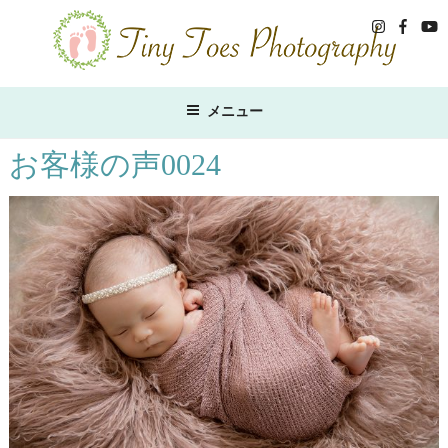
コ
ン
テ
ン
ツ
メニュー
へ
ス
お客様の声0024
キ
ッ
プ