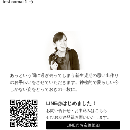
の
ゲ
test comai 1
投
ー
稿
シ
ョ
ン
あっという間に過ぎ去ってしまう新生児期の思い出作り
のお手伝いをさせていただきます。神秘的で愛らしい今
しかない姿をとっておきの一枚に。
LINE@はじめました！
お問い合わせ・お申込みはこちら
ぜひお友達登録お願いいたします。
LINE@お友達追加