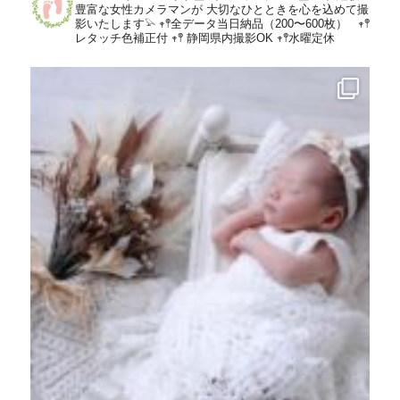
豊富な女性カメラマンが
大切なひとときを心を込めて撮
影いたします𓅫
𖥧𖤣全データ当日納品（200〜600枚）
𖥧𖤣
レタッチ色補正付
𖥧𖤣 静岡県内撮影OK
𖥧𖤣水曜定休