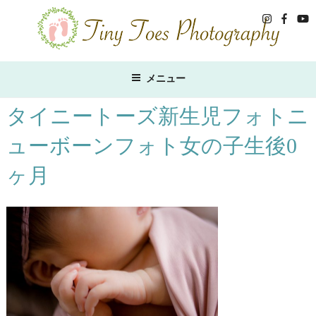
コ
ン
テ
ン
ツ
メニュー
へ
ス
タイニートーズ新生児フォトニ
キ
ューボーンフォト女の子生後0
ッ
プ
ヶ月