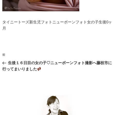
タイニートーズ新生児フォトニューボーンフォト女の子生後0ヶ
月
投
過
前
稿
去
生後１６日目の女の子♡ニューボーンフォト撮影へ藤枝市に
ナ
の
行ってまいりました
投
ビ
稿
ゲ
ー
シ
ョ
ン