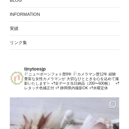
BLOG
INFORMATION
実績
リンク集
tinytoesjp
𓍯ニューボーンフォト歴8年
𓍯カメラマン歴12年
経験
豊富な女性カメラマンが
大切なひとときを心を込めて撮
影いたします𓅫
𖥧𖤣全データ当日納品（200〜600枚）
𖥧𖤣
レタッチ色補正付
𖥧𖤣 静岡県内撮影OK
𖥧𖤣水曜定休