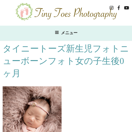
コ
ン
テ
ン
ツ
メニュー
へ
ス
タイニートーズ新生児フォトニ
キ
ューボーンフォト女の子生後0
ッ
プ
ヶ月