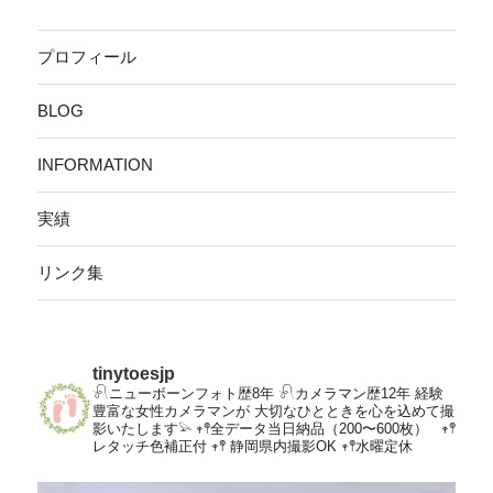
プロフィール
BLOG
INFORMATION
実績
リンク集
tinytoesjp
𓍯ニューボーンフォト歴8年
𓍯カメラマン歴12年
経験
豊富な女性カメラマンが
大切なひとときを心を込めて撮
影いたします𓅫
𖥧𖤣全データ当日納品（200〜600枚）
𖥧𖤣
レタッチ色補正付
𖥧𖤣 静岡県内撮影OK
𖥧𖤣水曜定休