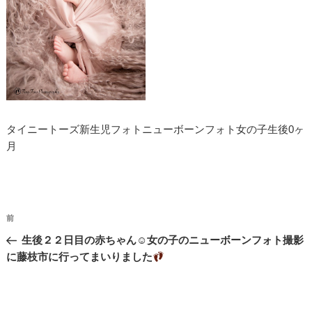
タイニートーズ新生児フォトニューボーンフォト女の子生後0ヶ
月
投
過
前
稿
去
生後２２日目の赤ちゃん☺︎女の子のニューボーンフォト撮影
ナ
の
に藤枝市に行ってまいりました
投
ビ
稿
ゲ