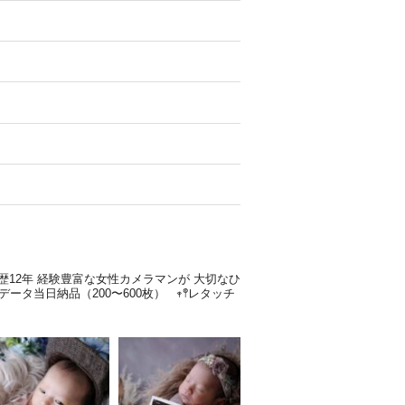
歴12年
経験豊富な女性カメラマンが
大切なひ
全データ当日納品（200〜600枚）
𖥧𖤣レタッチ