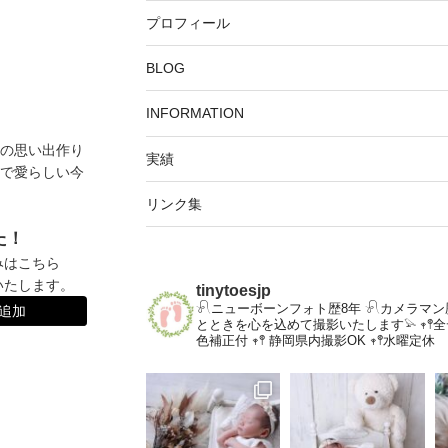
プロフィール
BLOG
INFORMATION
の思い出作り
実績
で愛らしい今
リンク集
た！
みはこちら
いたします。
tinytoesjp
𓍯ニューボーンフォト歴8年
𓍯カメラマン
達追加
とときを心を込めて撮影いたします𓅫
𖥧
色補正付
𖥧𖤣 静岡県内撮影OK
𖥧𖤣水曜定休