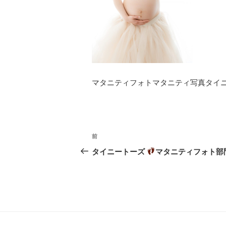
マタニティフォトマタニティ写真タイニ
投
前
過
稿
去
タイニートーズ
マタニティフォト部
ナ
の
投
ビ
稿
ゲ
ー
シ