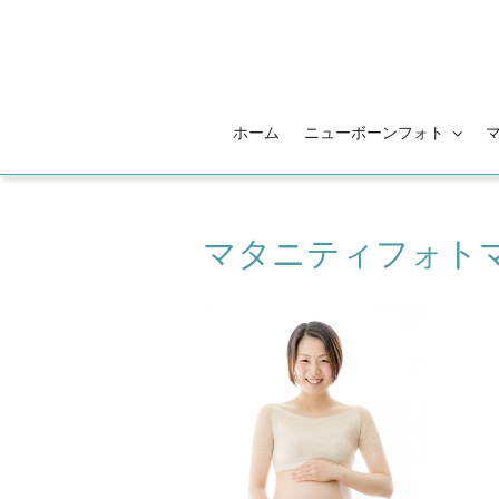
コ
ン
テ
ン
ツ
ホーム
ニューボーンフォト
へ
ス
キ
ッ
マタニティフォト
プ