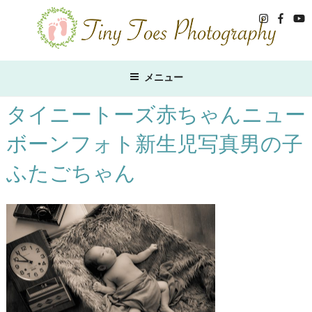
コ
ン
テ
ン
ツ
メニュー
へ
ス
タイニートーズ赤ちゃんニュー
キ
ボーンフォト新生児写真男の子
ッ
プ
ふたごちゃん