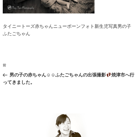
タイニートーズ赤ちゃんニューボーンフォト新生児写真男の子
ふたごちゃん
投
過
前
稿
去
男の子の赤ちゃん☺︎☺︎ふたごちゃんの出張撮影
焼津市へ行
ナ
の
ってきました。
投
ビ
稿
ゲ
ー
シ
ョ
ン