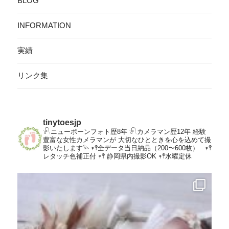
BLOG
INFORMATION
実績
リンク集
tinytoesjp
𓍯ニューボーンフォト歴8年
𓍯カメラマン歴12年
経験
豊富な女性カメラマンが
大切なひとときを心を込めて撮
影いたします𓅫
𖥧𖤣全データ当日納品（200〜600枚）
𖥧𖤣
レタッチ色補正付
𖥧𖤣 静岡県内撮影OK
𖥧𖤣水曜定休