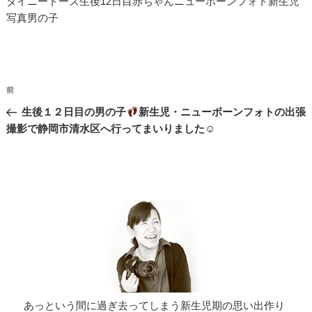
タイニートーズ生後12日目赤ちゃんニューボーンフォト新生児
写真男の子
投
過
前
稿
去
生後１２日目の男の子
新生児・ニューボーンフォトの出張
ナ
の
撮影で静岡市清水区へ行ってまいりました☺︎
投
ビ
稿
ゲ
ー
シ
ョ
ン
あっという間に過ぎ去ってしまう新生児期の思い出作り