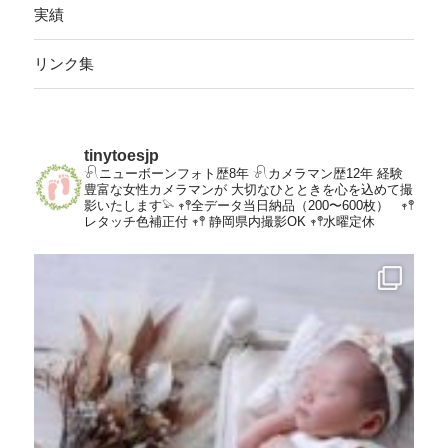
実績
リンク集
tinytoesjp
𓍯ニューボーンフォト歴8年
𓍯カメラマン歴12年
経験
豊富な女性カメラマンが
大切なひとときを心を込めて撮
影いたします𓅫
𖥧𖤣全データ当日納品（200〜600枚）
𖥧𖤣
レタッチ色補正付
𖥧𖤣 静岡県内撮影OK
𖥧𖤣水曜定休