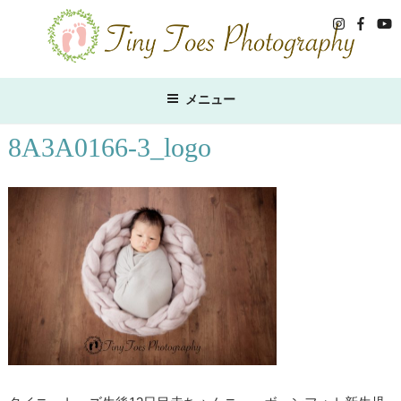
コ
ン
テ
ン
ツ
メニュー
へ
ス
8A3A0166-3_logo
キ
ッ
プ