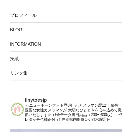
プロフィール
BLOG
INFORMATION
実績
リンク集
tinytoesjp
𓍯ニューボーンフォト歴8年
𓍯カメラマン歴12年
経験
豊富な女性カメラマンが
大切なひとときを心を込めて撮
影いたします𓅫
𖥧𖤣全データ当日納品（200〜600枚）
𖥧𖤣
レタッチ色補正付
𖥧𖤣 静岡県内撮影OK
𖥧𖤣水曜定休