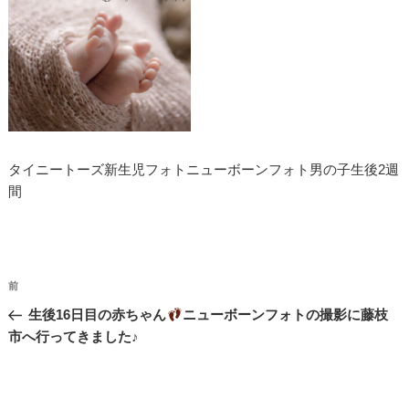
タイニートーズ新生児フォトニューボーンフォト男の子生後2週
間
投
過
前
稿
去
生後16日目の赤ちゃん
ニューボーンフォトの撮影に藤枝
ナ
の
市へ行ってきました♪
投
ビ
稿
ゲ