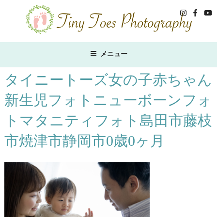
コ
ン
テ
ン
ツ
メニュー
へ
ス
タイニートーズ女の子赤ちゃん
キ
新生児フォトニューボーンフォ
ッ
プ
トマタニティフォト島田市藤枝
市焼津市静岡市0歳0ヶ月