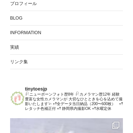
プロフィール
BLOG
INFORMATION
実績
リンク集
tinytoesjp
𓍯ニューボーンフォト歴8年
𓍯カメラマン歴12年
経験
豊富な女性カメラマンが
大切なひとときを心を込めて撮
影いたします𓅫
𖥧𖤣全データ当日納品（200〜600枚）
𖥧𖤣
レタッチ色補正付
𖥧𖤣 静岡県内撮影OK
𖥧𖤣水曜定休