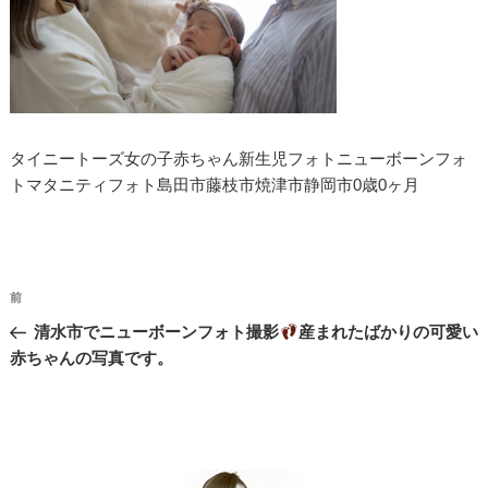
タイニートーズ女の子赤ちゃん新生児フォトニューボーンフォ
トマタニティフォト島田市藤枝市焼津市静岡市0歳0ヶ月
投
過
前
稿
去
清水市でニューボーンフォト撮影
産まれたばかりの可愛い
ナ
の
赤ちゃんの写真です。
投
ビ
稿
ゲ
ー
シ