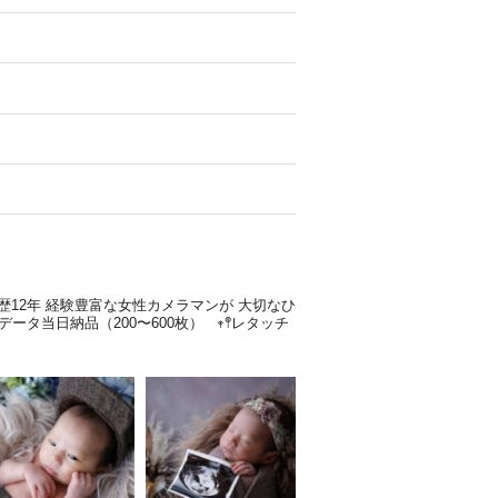
歴12年
経験豊富な女性カメラマンが
大切なひ
全データ当日納品（200〜600枚）
𖥧𖤣レタッチ