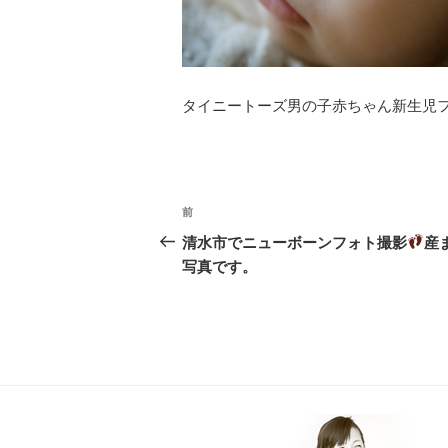
タイニートーズ男の子赤ちゃん新生児フ
投
前
過
稿
去
清水市でニューボーンフォト撮影
産
ナ
の
写真です。
投
ビ
稿
ゲ
ー
シ
ョ
ン