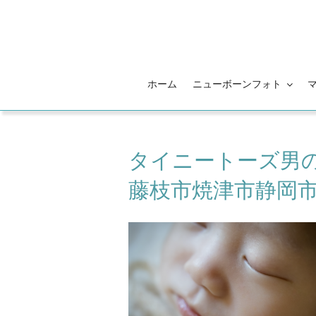
コ
ン
テ
ン
ツ
ホーム
ニューボーンフォト
へ
ス
キ
ッ
タイニートーズ男
プ
藤枝市焼津市静岡市0歳