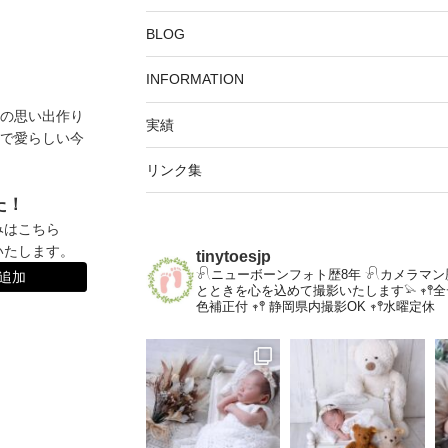
BLOG
INFORMATION
の思い出作り
実績
で愛らしい今
リンク集
た！
みはこちら
いたします。
tinytoesjp
𓍯ニューボーンフォト歴8年
𓍯カメラマン
達追加
とときを心を込めて撮影いたします𓅫
𖥧
色補正付
𖥧𖤣 静岡県内撮影OK
𖥧𖤣水曜定休